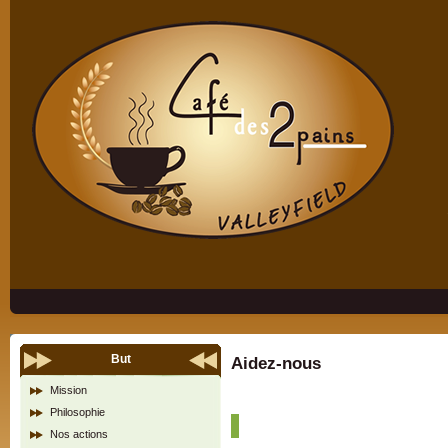
But
Aidez-nous
Mission
Philosophie
Nos actions