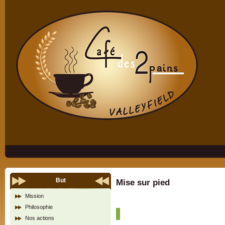
But
Mise sur pied
Mission
Philosophie
Nos actions