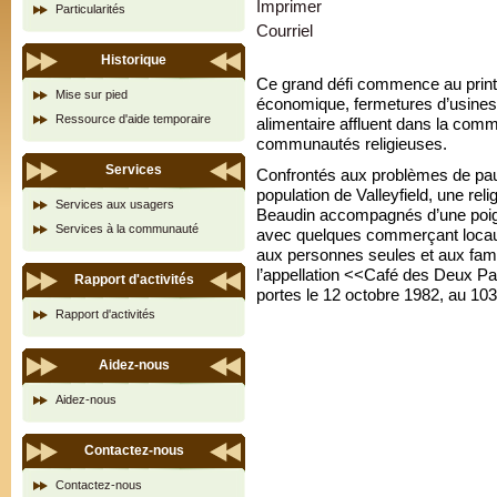
Imprimer
Particularités
Courriel
Historique
Ce grand défi commence au print
Mise sur pied
économique, fermetures d’usines
Ressource d'aide temporaire
alimentaire affluent dans la comm
communautés religieuses.
Services
Confrontés aux problèmes de pauv
population de Valleyfield, une re
Services aux usagers
Beaudin accompagnés d’une poign
Services à la communauté
avec quelques commerçant locaux,
aux personnes seules et aux famil
l’appellation <<Café des Deux Pa
Rapport d'activités
portes le 12 octobre 1982, au 103
Rapport d'activités
Aidez-nous
Aidez-nous
Contactez-nous
Contactez-nous